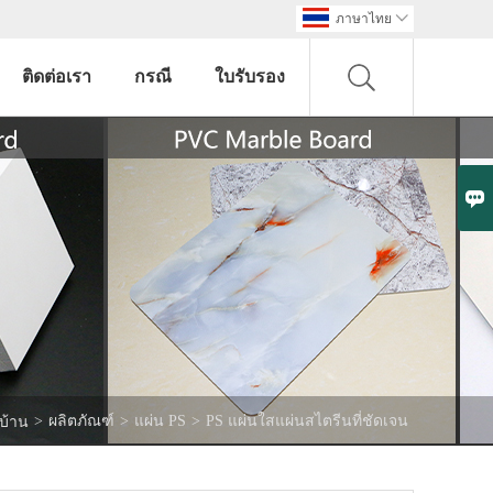
ภาษาไทย

ติดต่อเรา
กรณี
ใบรับรอง

>
ผลิตภัณฑ์
>
แผ่น PS
>
PS แผ่นใสแผ่นสไตรีนที่ชัดเจน
บ้าน