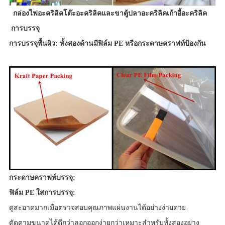
กล่องไฟอะคริลิคโต๊ะอะคริลิคและขาตู้ปลาอะคริลิคเก้าอี้อะคริลิค
การบรรจุ
การบรรจุพื้นผิว: ทั้งสองด้านมีฟิล์ม PE หรือกระดาษคราฟท์ป้องกัน
กระดาษคราฟท์บรรจุ:
ฟิล์ม PE ใสการบรรจุ:
ดูสะอาดมากเมื่อตรวจสอบคุณภาพแผ่นงานได้อย่างง่ายดาย
ตัดตามขนาดได้ดีกว่าลอกออกง่ายกว่าเหมาะสำหรับทั้งสองอย่าง