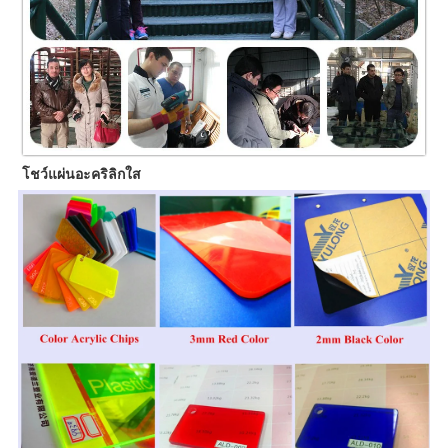
โชว์แผ่นอะคริลิกใส