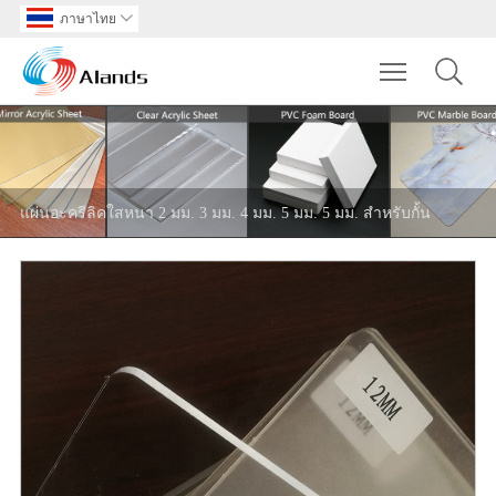
ภาษาไทย

Toggle main m
แผ่นอะครีลิคใสหนา 2 มม. 3 มม. 4 มม. 5 มม. 5 มม. สำหรับกั้น