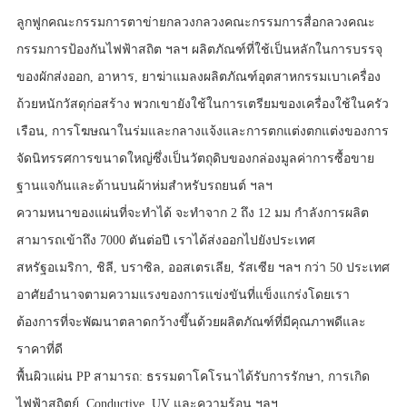
ลูกฟูกคณะกรรมการตาข่ายกลวงกลวงคณะกรรมการสื่อกลวงคณะ
กรรมการป้องกันไฟฟ้าสถิต ฯลฯ ผลิตภัณฑ์ที่ใช้เป็นหลักในการบรรจุ
ของผักส่งออก, อาหาร, ยาฆ่าแมลงผลิตภัณฑ์อุตสาหกรรมเบาเครื่อง
ถ้วยหนักวัสดุก่อสร้าง พวกเขายังใช้ในการเตรียมของเครื่องใช้ในครัว
เรือน, การโฆษณาในร่มและกลางแจ้งและการตกแต่งตกแต่งของการ
จัดนิทรรศการขนาดใหญ่ซึ่งเป็นวัตถุดิบของกล่องมูลค่าการซื้อขาย
ฐานแจกันและด้านบนผ้าห่มสำหรับรถยนต์ ฯลฯ
ความหนาของแผ่นที่จะทำได้ จะทำจาก 2 ถึง 12 มม กำลังการผลิต
สามารถเข้าถึง 7000 ตันต่อปี เราได้ส่งออกไปยังประเทศ
สหรัฐอเมริกา, ชิลี, บราซิล, ออสเตรเลีย, รัสเซีย ฯลฯ กว่า 50 ประเทศ
อาศัยอำนาจตามความแรงของการแข่งขันที่แข็งแกร่งโดยเรา
ต้องการที่จะพัฒนาตลาดกว้างขึ้นด้วยผลิตภัณฑ์ที่มีคุณภาพดีและ
ราคาที่ดี
พื้นผิวแผ่น PP สามารถ: ธรรมดาโคโรนาได้รับการรักษา, การเกิด
ไฟฟ้าสถิตย์, Conductive, UV และความร้อน ฯลฯ