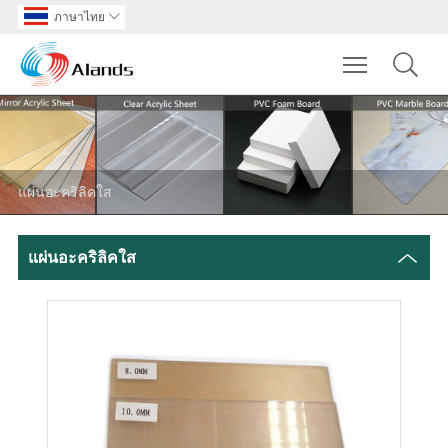
ภาษาไทย

Toggle main m
แผ่นอะคริลิคใส
แผ่นอะคริลิคใส