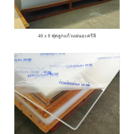
4ft x 8 ฟุตลูกแก้วแผ่นอะคริลิ