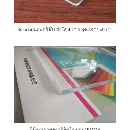
3mm แผ่นอะคริลิโปร่งใส 4ft * 8 ฟุต 48 '' '' x96 '' ''
ที่มีคุณภาพสูงคริลิคใสแผ่น / PMMA