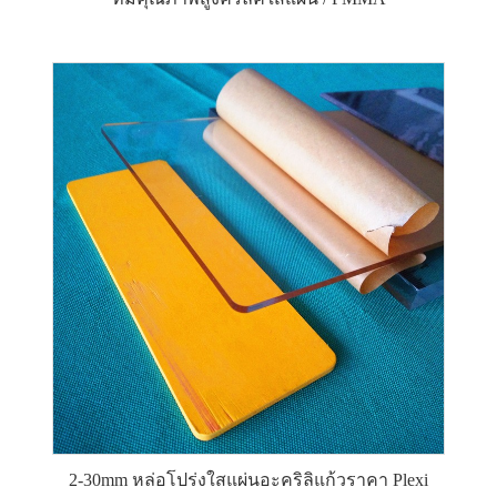
2-30mm หล่อโปร่งใสแผ่นอะคริลิแก้วราคา Plexi